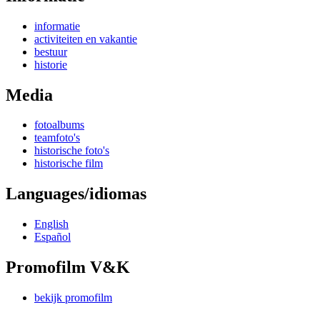
informatie
activiteiten en vakantie
bestuur
historie
Media
fotoalbums
teamfoto's
historische foto's
historische film
Languages/idiomas
English
Español
Promofilm V&K
bekijk promofilm