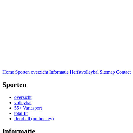
Home
Sporten overzicht
Informatie
Herfstvolleybal
Sitemap
Contact
Sporten
overzicht
volleybal
55+ Variasport
total-fit
floorball (unihockey)
Informatie