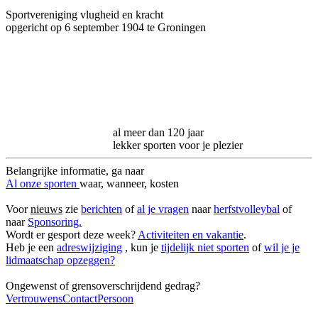
Sportvereniging vlugheid en kracht
opgericht op 6 september 1904 te Groningen
al meer dan 120 jaar
lekker sporten voor je plezier
Belangrijke informatie, ga naar
Al onze sporten
waar, wanneer, kosten
Voor
nieuws
zie
berichten
of
al je vragen
naar
herfstvolleybal
of
naar
Sponsoring.
Wordt er gesport deze week?
Activiteiten en vakantie
.
Heb je een
adreswijziging
, kun je
tijdelijk niet sporten
of
wil je je
lidmaatschap opzeggen?
Ongewenst of grensoverschrijdend gedrag?
VertrouwensContactPersoon