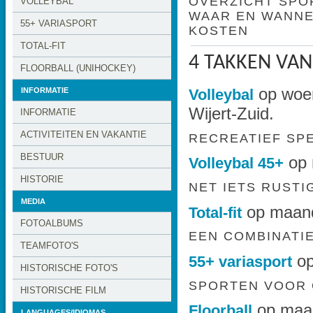
OVERZICHT SPO
VOLLEYBAL
WAAR EN WANN
55+ VARIASPORT
KOSTEN
TOTAL-FIT
4 TAKKEN VAN
FLOORBALL (UNIHOCKEY)
op woen
Volleybal
INFORMATIE
Wijert-Zuid.
INFORMATIE
ACTIVITEITEN EN VAKANTIE
RECREATIEF SP
BESTUUR
op 
Volleybal 45+
HISTORIE
NET IETS RUST
MEDIA
op maand
Total-fit
FOTOALBUMS
EEN COMBINATIE
TEAMFOTO'S
op
55+ variasport
HISTORISCHE FOTO'S
SPORTEN VOOR
HISTORISCHE FILM
op maan
Floorball
LANGUAGES/IDIOMAS