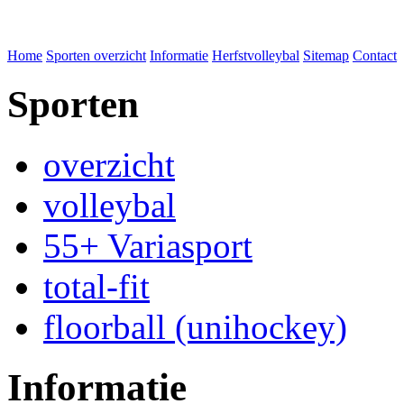
Home
Sporten overzicht
Informatie
Herfstvolleybal
Sitemap
Contact
Sporten
overzicht
volleybal
55+ Variasport
total-fit
floorball (unihockey)
Informatie