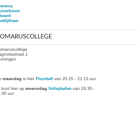
omarus
uiverboom
lwerd
stdijklaan
OMARUSCOLLEGE
maruscollege
gnoliastraat 1
oningen
p
maandag
is hier
van 20.15 - 21.15 uur
Floorball
 kunt hier op
woensdag
van 19.30 -
Volleyballen
.00 uur