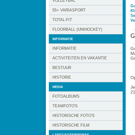
VOLLEYBAL
G
55+ VARIASPORT
Kl
Se
TOTAL-FIT
Ve
FLOORBALL (UNIHOCKEY)
G
INFORMATIE
INFORMATIE
Go
Ma
ACTIVITEITEN EN VAKANTIE
Gr
BESTUUR
HISTORIE
O
Je
MEDIA
21
FOTOALBUMS
TEAMFOTO'S
HISTORISCHE FOTO'S
HISTORISCHE FILM
LANGUAGES/IDIOMAS