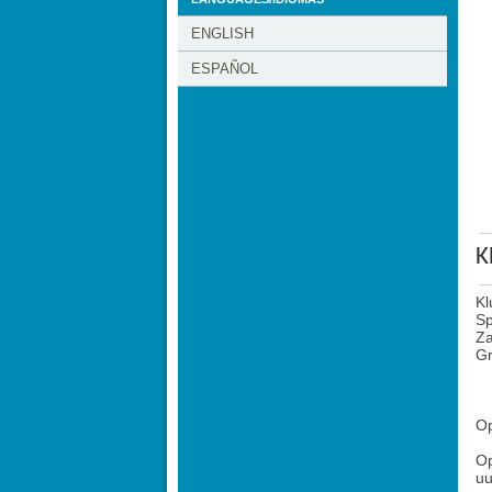
ENGLISH
ESPAÑOL
K
Kl
S
Za
Gr
O
O
uu