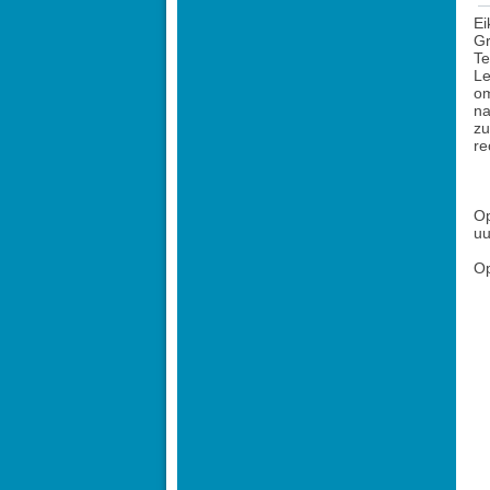
Ei
Gr
Te
Le
om
na
zu
re
O
uu
O