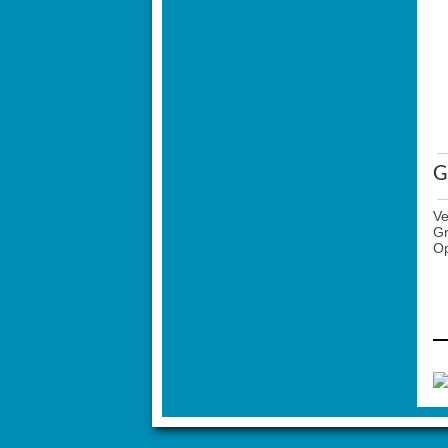
G
Ve
Gr
O