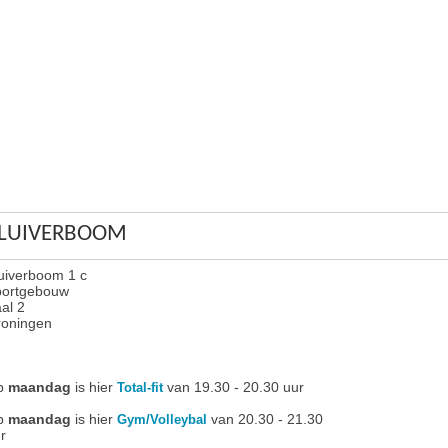
LUIVERBOOM
uiverboom 1 c
portgebouw
al 2
oningen
p
maandag
is hier
van 19.30 - 20.30 uur
Total-fit
p
maandag
is hier
van 20.30 - 21.30
Gym/Volleybal
r