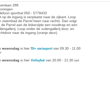
kenlaan 288
oningen
lefoon sporthal 050 - 5778433
t op de ingang is verplaatst naar de zijkant. Loop
 zwembad de Parrel heen naar rechts. Dan volgt
 de Parrel aan de linkerzijde een noodtrap en een
ilengallerij. Loop onder de zuilengallerij door, en
chtdoor naar de ingang (oranje deur).
p
woensdag
is hier
van 09.30 - 11.00
55+ variasport
r
p
woensdag
is hier
van 20.00 - 21.30 uur
Volleybal